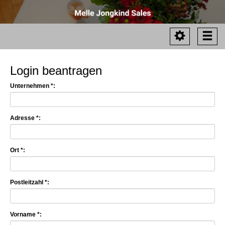
Toggle
Togg
navigation
navi
Login beantragen
Unternehmen *:
Adresse *:
Ort *:
Postleitzahl *:
Vorname *: