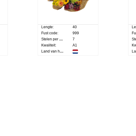
Lengte:
40
Le
Fust code:
999
Fu
Stelen per bos:
7
Kwaliteit:
A1
Kw
Land van herkomst: