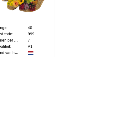
ngte:
40
st code:
999
Stelen per bos:
7
aliteit:
A1
Land van herkomst: