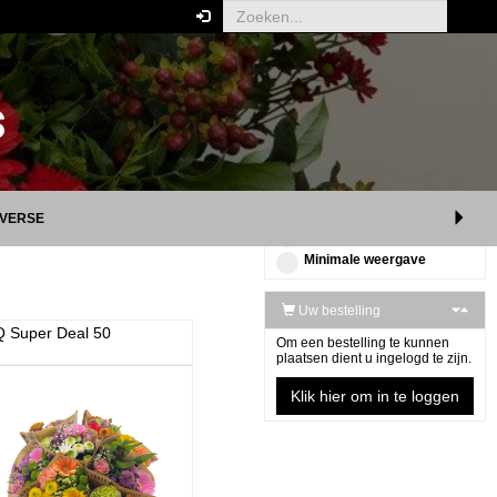
WEERGAVE
XS
S
M
L
XL
IVERSE
Uitgebreide weergave
Minimale weergave
Uw bestelling
 Super Deal 50
Om een bestelling te kunnen
plaatsen dient u ingelogd te zijn.
Klik hier om in te loggen