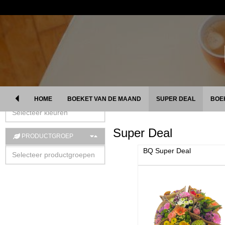
VOLGORDE
Productnaam (oplopend)
KLEUR
HOME
BOEKET VAN DE MAAND
SUPER DEAL
BOE
Super Deal
PRODUCTGROEP
BQ Super Deal