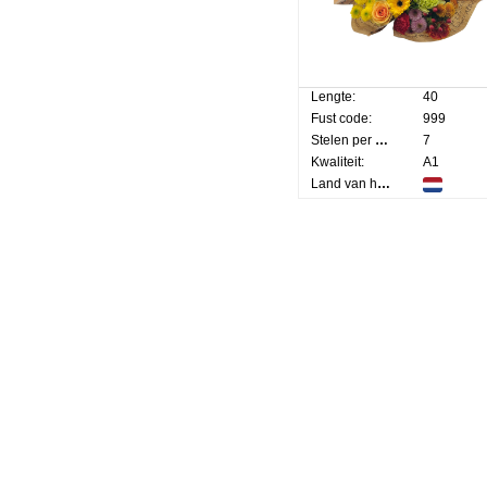
Lengte:
40
Fust code:
999
Stelen per bos:
7
Kwaliteit:
A1
Land van herkomst: